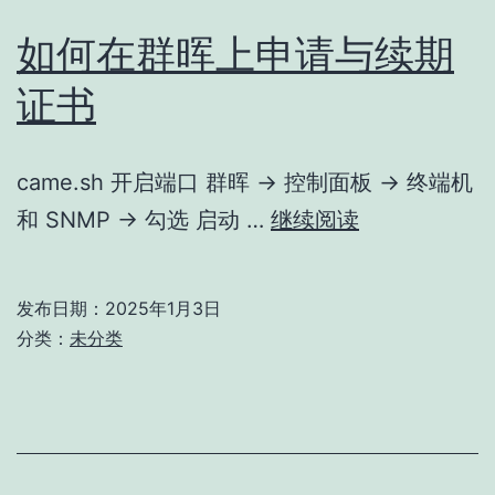
如何在群晖上申请与续期
证书
came.sh 开启端口 群晖 -> 控制面板 -> 终端机
如
和 SNMP -> 勾选 启动 …
继续阅读
何
在
发布日期：
2025年1月3日
群
分类：
未分类
晖
上
申
请