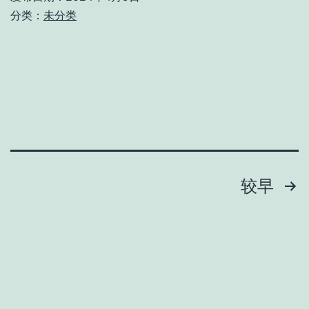
和
分类：
未分类
win10
文
较早
章
分
页