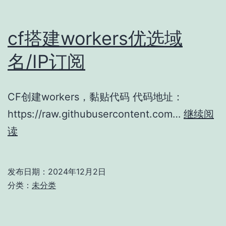
与
续
cf搭建workers优选域
期
名/IP订阅
证
书
CF创建workers，黏贴代码 代码地址：
https://raw.githubusercontent.com…
继续阅
cf
读
搭
建
发布日期：
2024年12月2日
workers
分类：
未分类
优
选