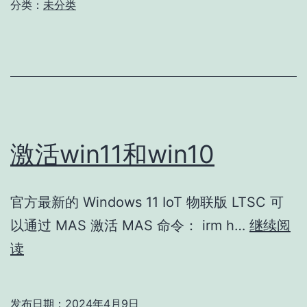
注
分类：
未分类
区
册
不
支
持
无
损
激活win11和win10
调
整
容
官方最新的 Windows 11 IoT 物联版 LTSC 可
量”
以通过 MAS 激活 MAS 命令： irm h…
继续阅
激
读
活
win11
发布日期：
2024年4月9日