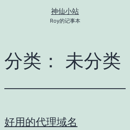
跳
神仙小站
至
Roy的记事本
内
容
分类：
未分类
好用的代理域名