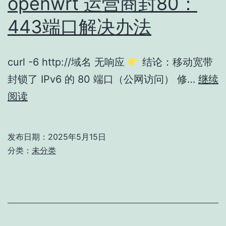
openwrt 运营商封80：
高
443端口解决办法
速
点
curl -6 http://域名 无响应
结论：移动宽带
播
封锁了 IPv6 的 80 端口（公网访问） 修…
源，
继续
openwrt
阅读
飞
运
牛
营
NAS
发布日期：
2025年5月15日
商
部
分类：
未分类
封
署
80：
教
443
程！
端