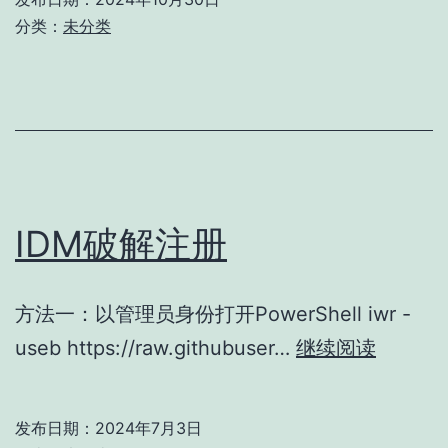
扩
分类：
未分类
展
C
盘
大
小，
遇
IDM破解注册
见
“您
方法一：以管理员身份打开PowerShell iwr -
选
IDM
useb https://raw.githubuser…
继续阅读
择
破
的
解
分
发布日期：
2024年7月3日