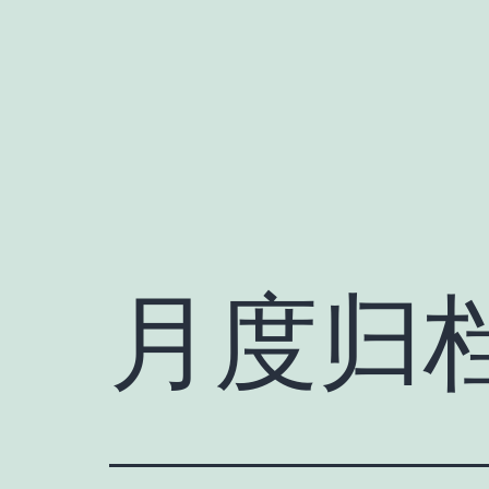
跳
至
内
容
月度归