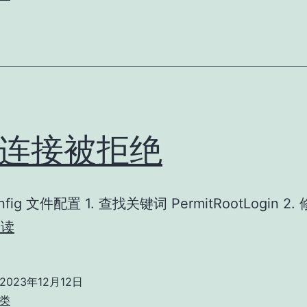
硬
盘
的
分
区、
格
h连接被拒绝
式
化、
挂
onfig 文件配置 1. 查找关键词 PermitRootLogin 2
载
ssh
阅读
操
连
作
接
2023年12月12日
被
类