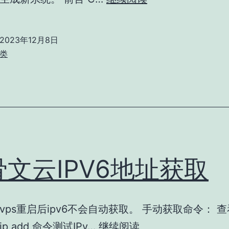
使
用
2023年12月8日
Cloud
类
Image
做
模
板-
Linux
篇
骨文云IPV6地址获取
vps重启后ipv6不会自动获取。 手动获取命令： 查看
甲
p add 命令测试IPv…
继续阅读