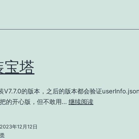
拒
绝
装宝塔
装V7.7.0的版本，之后的版本都会验证userInfo.js
新
把的开心版，但不敢用…
继续阅读
装
宝
2023年12月12日
塔
类