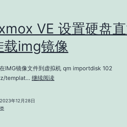
oxmox VE 设置硬盘
载img镜像
在IMG镜像文件到虚拟机 qm importdisk 102
Proxmox
/vz/templat…
继续阅读
VE
设
2023年12月28日
置
类
硬
盘