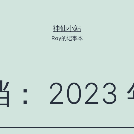
神仙小站
Roy的记事本
档：
2023 