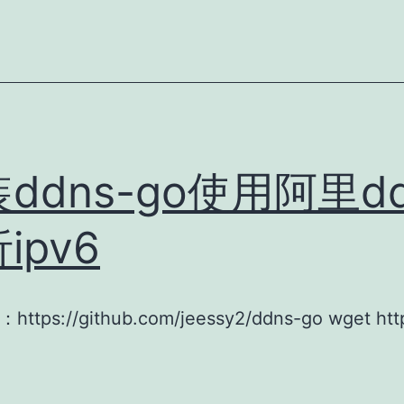
ddns-go使用阿里dd
ipv6
tps://github.com/jeessy2/ddns-go wget http
安
装