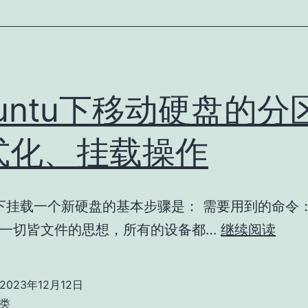
直
通
和
挂
untu下移动硬盘的分
载
img
式化、挂载操作
镜
像
tu下挂载一个新硬盘的基本步骤是： 需要用到的命令： L
Ubun
一切皆文件的思想，所有的设备都…
继续阅读
下
移
2023年12月12日
动
类