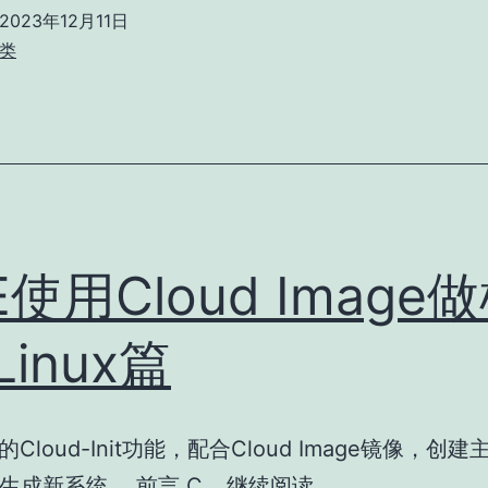
ddns-
2023年12月11日
go
类
使
用
阿
里
ddns
解
E使用Cloud Image
析
ipv6
Linux篇
的Cloud-Init功能，配合Cloud Image镜像，创
PVE
生成新系统。 前言 C…
继续阅读